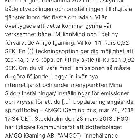
kommer göra detsamma 2021 har påskyndat
både utvecklingen och omställningen till digitala
tjänster inom det flesta områden. Vi är
övertygade att detta kommer gynna vår
verksamhet både i MillionMind och i det ny
förvärvade Amgo Igaming. Villkor 1:1, kurs 0,92
SEK. En (1) teckningsoption ger dig möjlighet att
teckna, d v s köpa, en (1) ny aktie till kursen 0,92
SEK. Om du vill vara med i emissionen så måste
du göra följande: Logga in i vår nya
internettjänst och under menypunkten Mina
Sidor/ Inställningar/ Inställningar för emissioner
och kryssa för att du […] Uppdatering angående
spinoffbolag – AMGO iGaming ons, mar 28, 2018
17:34 CET. Stockholm den 28 mars 2018 . FGG
har tidigare kommunicerat att dotterbolaget
AMGO iGaming AB (”AMGO”), innehållande