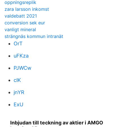
oppningsreplik
zara larsson inkomst
valdebatt 2021
conversion sek eur
vanligt mineral
strängnäs kommun intranät
OrT
uFKza
PJWCw
clK
jnYR
ExU
Inbjudan till teckning av aktier i AMGO