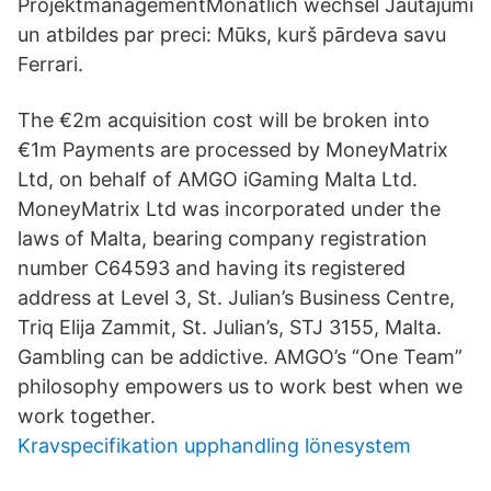
ProjektmanagementMonatlich wechsel Jautājumi
un atbildes par preci: Mūks, kurš pārdeva savu
Ferrari.
The €2m acquisition cost will be broken into
€1m Payments are processed by MoneyMatrix
Ltd, on behalf of AMGO iGaming Malta Ltd.
MoneyMatrix Ltd was incorporated under the
laws of Malta, bearing company registration
number C64593 and having its registered
address at Level 3, St. Julian’s Business Centre,
Triq Elija Zammit, St. Julian’s, STJ 3155, Malta.
Gambling can be addictive. AMGO’s “One Team”
philosophy empowers us to work best when we
work together.
Kravspecifikation upphandling lönesystem