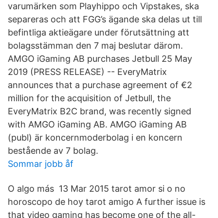
varumärken som Playhippo och Vipstakes, ska
separeras och att FGG’s ägande ska delas ut till
befintliga aktieägare under förutsättning att
bolagsstämman den 7 maj beslutar därom.
AMGO iGaming AB purchases Jetbull 25 May
2019 (PRESS RELEASE) -- EveryMatrix
announces that a purchase agreement of €2
million for the acquisition of Jetbull, the
EveryMatrix B2C brand, was recently signed
with AMGO iGaming AB. AMGO iGaming AB
(publ) är koncernmoderbolag i en koncern
bestående av 7 bolag.
Sommar jobb åf
O algo más 13 Mar 2015 tarot amor si o no
horoscopo de hoy tarot amigo A further issue is
that video gaming has become one of the all-