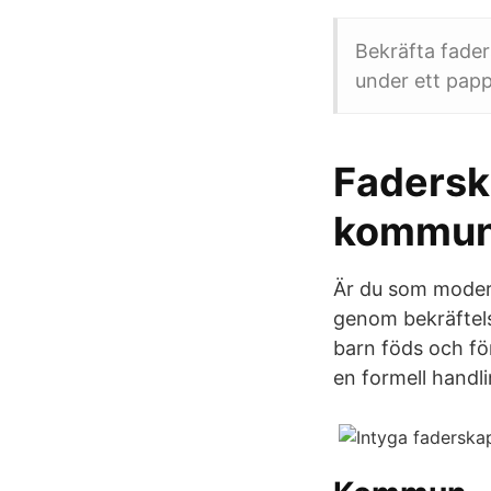
Bekräfta fader
under ett papp
Fadersk
kommu
Är du som moder 
genom bekräftels
barn föds och för
en formell hand