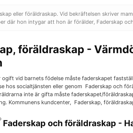
skap eller föräldraskap. Vid bekräftelsen skriver m
er där hon intygar att hon är förälder, Faderskap oc
ap, föräldraskap - Värmd
n
ogift vid barnets födelse måste faderskapet faststäl
e hos socialtjänsten eller genom Faderskap och för
äldrarna inte är gifta måste faderskapet/föräldraska
ling. Kommunens kundcenter, Faderskap, föräldraska
Faderskap och föräldraskap - H