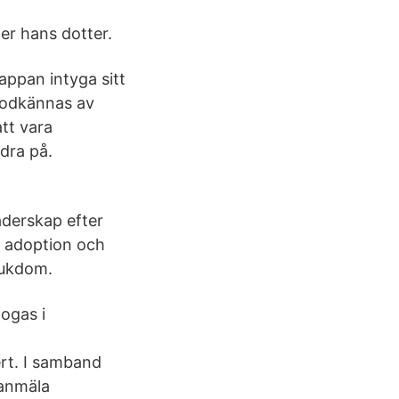
er hans dotter.
pappan intyga sitt
 godkännas av
tt vara
ndra på.
aderskap efter
, adoption och
jukdom.
fogas i
ert. I samband
 anmäla