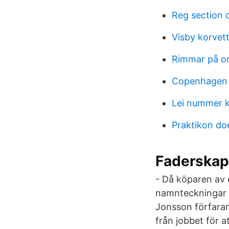
Reg section 
Visby korvett
Rimmar på o
Copenhagen 
Lei nummer k
Praktikon d
Faderskap
- Då köparen av 
namnteckningar må
Jonsson förfara
från jobbet för a