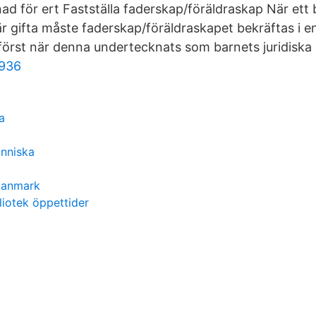
 för ert Fastställa faderskap/föräldraskap När ett 
är gifta måste faderskap/föräldraskapet bekräftas i e
först när denna undertecknats som barnets juridiska r
1936
a
nniska
anmark
liotek öppettider