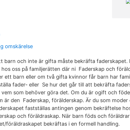
n
lig omskärelse
t barn och inte är gifta måste bekräfta faderskapet. 
hos oss på familjerätten där ni Faderskap och förä
r ett barn eller om två gifta kvinnor får barn har fami
älla fader- eller Se hur det går till att bekräfta fader
 vem som behöver göra det. Om du är ogift och föder
 är den Faderskap, förälderskap. Är du som moder o
derskapet fastställas antingen genom bekräftelse hos
rskap och föräldraskap. När barn föds och föräldrarn
t/föräldraskapet bekräftas i en formell handling.