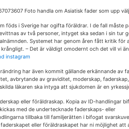
- 67073607 Foto handla om Asiatisk fader som upp välj
m föds i Sverige har ogifta föräldrar. I de fall måste 
vittnas av två personer, intyget ska sedan i sin tur
nämnden. Systemet har genom åren fått kritik för a
krångligt. – Det är väldigt omodernt och det vill vi ä
nd instagram
förändring har även kommit gällande erkännande av f
ditet, avbrytande av graviditet, moderskap, faderskap
rskilda läkaren ska intyga att sjukdomen är en yrkess
derskap eller föräldraskap. Kopia av ID-handlingar bi
 skickas med de undertecknade faderskaps- eller
lingarna tillbaka till familjerätten i bifogat svarskuv
 faderskapet eller föräldraskapet har ni möjlighet att