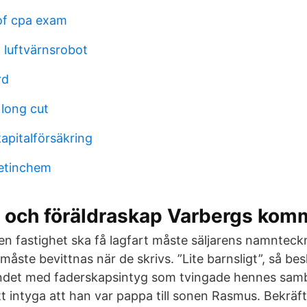
of cpa exam
 luftvärnsrobot
rd
long cut
apitalförsäkring
oetinchem
 och föräldraskap Varbergs ko
en fastighet ska få lagfart måste säljarens namnteck
ste bevittnas när de skrivs. ”Lite barnsligt”, så bes
ndet med faderskapsintyg som tvingade hennes sambo
tt intyga att han var pappa till sonen Rasmus. Bekräft