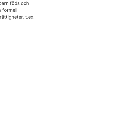
barn föds och
n formell
ättigheter, t.ex.