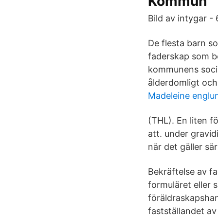
Kommun
Bild av intygar 
De flesta barn so
faderskap som be
kommunens social
ålderdomligt och 
Madeleine englu
(THL). En liten 
att. under gravi
när det gäller sä
Bekräftelse av fa
formuläret eller
föräldraskapshand
fastställandet av