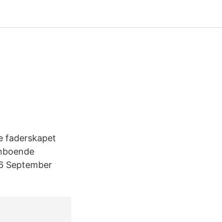
te faderskapet
anboende
16 September