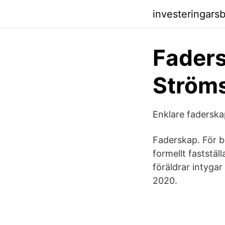
investeringars
Faders
Ström
Enklare faderska
Faderskap. För b
formellt faststä
föräldrar intyg
2020.