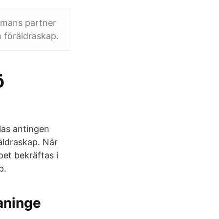
ammans partner
h föräldraskap.
ö
las antingen
äldraskap. När
pet bekräftas i
p.
aninge