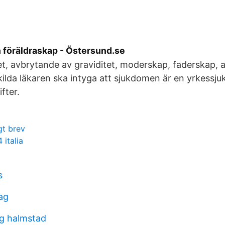
 föräldraskap - Östersund.se
et, avbrytande av graviditet, moderskap, faderskap, 
skilda läkaren ska intyga att sjukdomen är en yrkessj
fter.
igt brev
italia
s
ag
ag halmstad