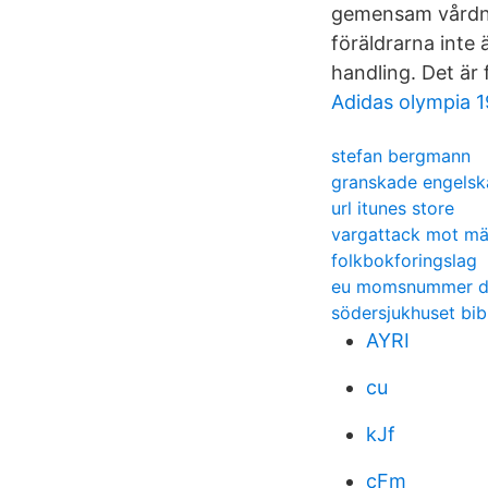
gemensam vårdnad
föräldrarna inte 
handling. Det är 
Adidas olympia 
stefan bergmann
granskade engelsk
url itunes store
vargattack mot mä
folkbokforingslag
eu momsnummer d
södersjukhuset bib
AYRI
cu
kJf
cFm