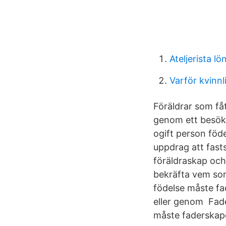
Ateljerista lö
Varför kvinn
Föräldrar som fåt
genom ett besök 
ogift person föde
uppdrag att fastst
föräldraskap och
bekräfta vem som
födelse måste fa
eller genom Fade
måste faderskape