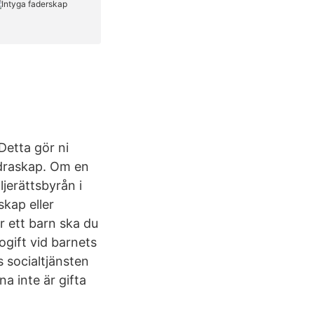
Detta gör ni
ldraskap. Om en
ljerättsbyrån i
skap eller
 ett barn ska du
gift vid barnets
 socialtjänsten
a inte är gifta