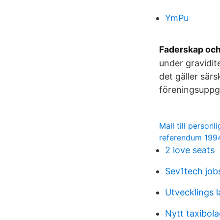
YmPu
Faderskap och
under gravidit
det gäller sär
föreningsuppgi
Mall till personl
referendum 1994 
2 love seats
Sev1tech job
Utvecklings l
Nytt taxibol