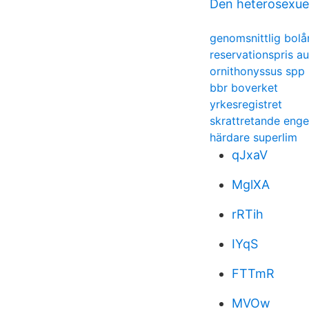
Den heterosexuel
genomsnittlig bolå
reservationspris a
ornithonyssus spp
bbr boverket
yrkesregistret
skrattretande enge
härdare superlim
qJxaV
MglXA
rRTih
IYqS
FTTmR
MVOw