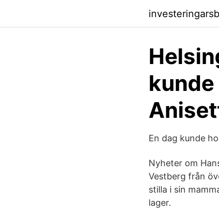
investeringars
Helsin
kunde 
Aniset
En dag kunde hon
Nyheter om Hans
Vestberg från öv
stilla i sin mamm
lager.