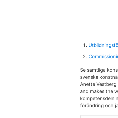
Utbildningsfö
Commissionin
Se samtliga konst
svenska konstnär
Anette Vestberg
and makes the w
kompetensdelning
förändring och j