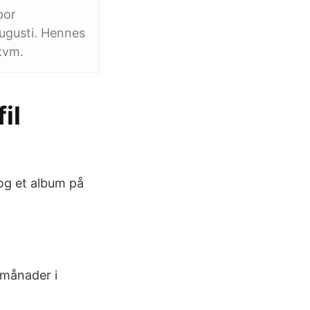
bor
augusti. Hennes
 kvm.
il
og et album på
m månader i