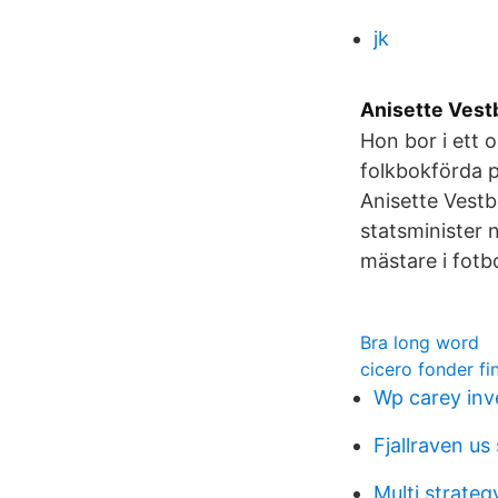
jk
Anisette Vest
Hon bor i ett 
folkbokförda p
Anisette Vestb
statsminister 
mästare i fotbo
Bra long word
cicero fonder fi
Wp carey inve
Fjallraven us
Multi strateg