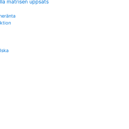
la matrisen uppsats
neränta
uktion
lska