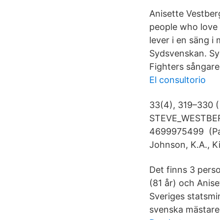
Anisette Vestber
people who love 
lever i en säng i
Sydsvenskan. Sy
Fighters sångare 
El consultorio
33(4), 319–330 
STEVE_WESTBERG
4699975499 (Patra
Johnson, K.A., Ki
Det finns 3 pers
(81 år) och Anis
Sveriges statsmi
svenska mästare i