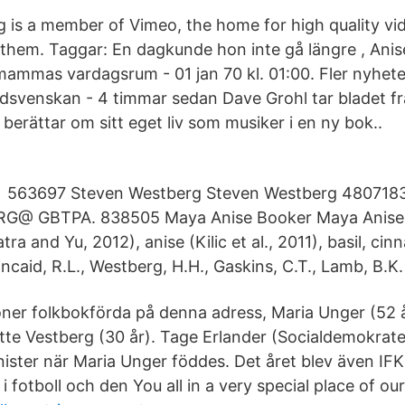
g is a member of Vimeo, the home for high quality vi
them. Taggar: En dagkunde hon inte gå längre , Anis
 mammas vardagsrum - 01 jan 70 kl. 01:00. Fler nyhete
dsvenskan - 4 timmar sedan Dave Grohl tar bladet f
berättar om sitt eget liv som musiker i en ny bok..
( 563697 Steven Westberg Steven Westberg 480718
@ GBTPA. 838505 Maya Anise Booker Maya Anise
 and Yu, 2012), anise (Kilic et al., 2011), basil, ci
ncaid, R.L., Westberg, H.H., Gaskins, C.T., Lamb, B.K
oner folkbokförda på denna adress, Maria Unger (52 år
ette Vestberg (30 år). Tage Erlander (Socialdemokrate
nister när Maria Unger föddes. Det året blev även IF
 fotboll och den You all in a very special place of our