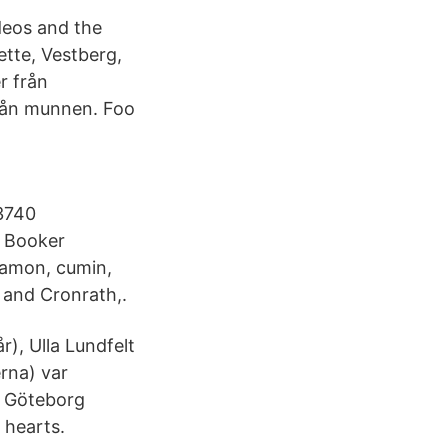
deos and the
ette, Vestberg,
r från
rån munnen. Foo
3740
 Booker
nnamon, cumin,
. and Cronrath,.
), Ulla Lundfelt
rna) var
K Göteborg
 hearts.