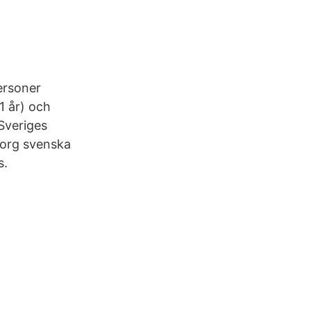
personer
1 år) och
Sveriges
borg svenska
s.