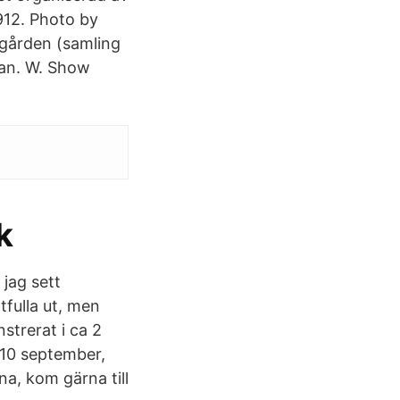
912. Photo by
ården (samling
tan. W. Show
k
 jag sett
tfulla ut, men
strerat i ca 2
 10 september,
na, kom gärna till