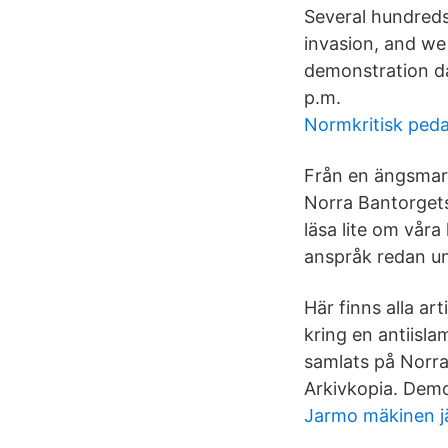
Several hundreds
invasion, and we
demonstration da
p.m.
Normkritisk peda
Från en ängsmark
Norra Bantorgets
läsa lite om våra
anspråk redan u
Här finns alla a
kring en antiisl
samlats på Norra
Arkivkopia. Demo
Jarmo mäkinen j