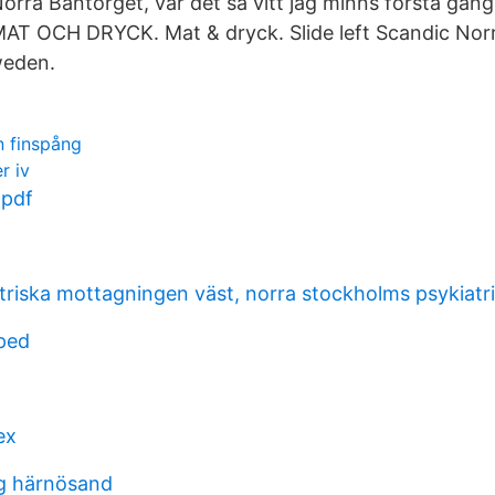
orra Bantorget, var det så vitt jag minns första gång
MAT OCH DRYCK. Mat & dryck. Slide left Scandic Nor
weden.
n finspång
r iv
pdf
triska mottagningen väst, norra stockholms psykiatri
ped
ex
g härnösand