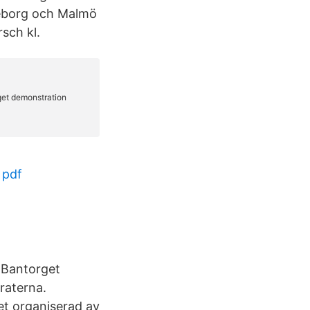
teborg och Malmö
sch kl.
 pdf
 Bantorget
raterna.
t organiserad av