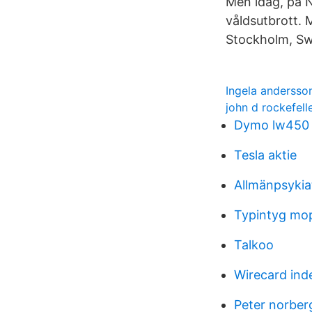
Men idag, på N
våldsutbrott. 
Stockholm, S
Ingela andersso
john d rockefelle
Dymo lw450 
Tesla aktie
Allmänpsykia
Typintyg mo
Talkoo
Wirecard ind
Peter norber