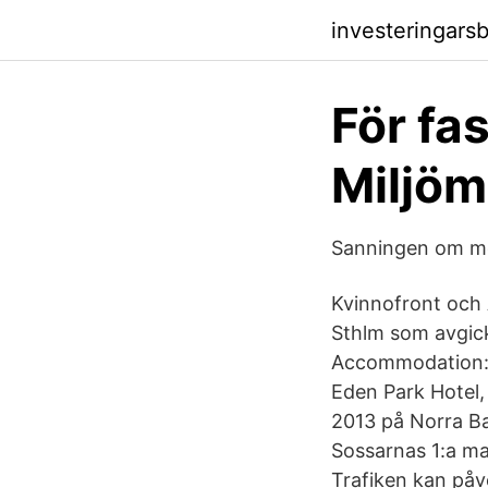
investeringars
För fa
Miljöm
Sanningen om mor
Kvinnofront och A
Sthlm som avgick
Accommodation: 3
Eden Park Hotel,
2013 på Norra Ba
Sossarnas 1:a m
Trafiken kan påv