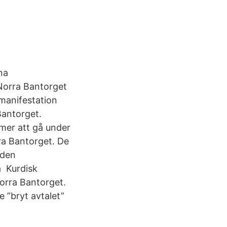
na
Norra Bantorget
manifestation
Bantorget.
mer att gå under
rra Bantorget. De
 den
a Kurdisk
orra Bantorget.
 ”bryt avtalet”