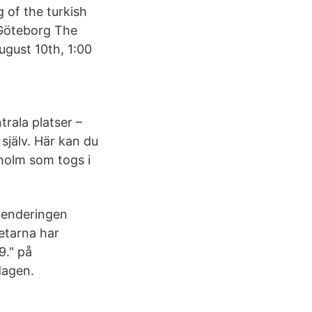
 of the turkish
 Göteborg The
gust 10th, 1:00
rala platser –
jälv. Här kan du
kholm som togs i
mmenderingen
etarna har
9." på
dagen.