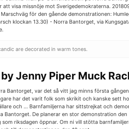
 att visa missnöje mot Sverigedemokraterna. 20180
arschväg för den gående demonstrationen: Humleg
rsch klockan 13.30) - Norra Bantorget, via Kungsga
e.
candic are decorated in warm tones.
s by Jenny Piper Muck Rac
a Bantorget, var det så vitt jag minns första gången
igare har det varit folk som skrikit och kanske sett ho
llare och … Barnfamiljerna har sittstrejkat och demon
 Bantorget. De planerar en stor demonstration den
som riksdagen öppnar. Om ni vill stötta barnfamiljer