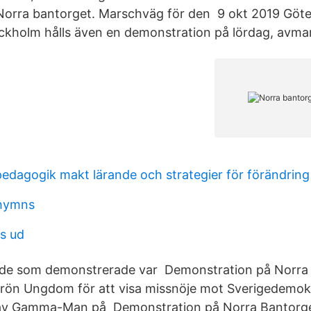
 Norra bantorget. Marschväg för den 9 okt 2019 Gö
ockholm hålls även en demonstration på lördag, avmar
pedagogik makt lärande och strategier för förändring
hymns
s ud
v de som demonstrerade var Demonstration på Norra
Grön Ungdom för att visa missnöje mot Sverigedemok
av Gamma-Man på Demonstration på Norra Bantorge