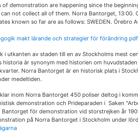
 of demonstration are happening since the beginning
 can not collect all of them. Norra Bantorget, 13:00.
tes known so far are as follows: SWEDEN. Örebro Au
gogik makt lärande och strategier för förändring pdf
 i utkanten av staden till en av Stockholms mest cent
 historia är synonym med historien om huvudstaden s
 kvarter. Norra Bantorget är en historisk plats i Stoc
nder medeltiden.
rtiklar inom Norra Bantorget 450 poliser deltog i ko
amistisk demonstration och Prideparaden i Saken "Arb
 Bantorget för demonstration vid storstrejken år 190
nstration på Norra Bantorget i Stockholm under lör
ägarna