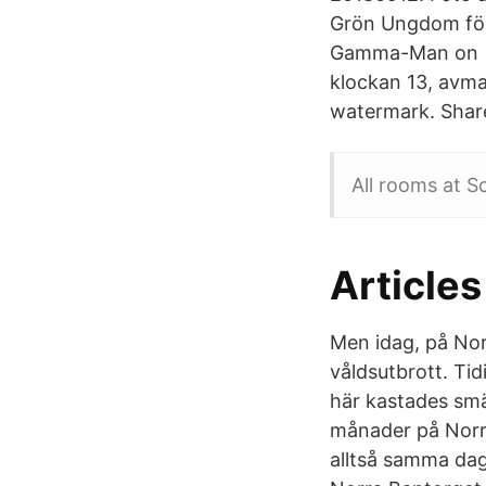
Grön Ungdom för
Gamma-Man on M
klockan 13, avma
watermark. Shar
All rooms at S
Article
Men idag, på Norr
våldsutbrott. Tid
här kastades smä
månader på Norra
alltså samma dag 