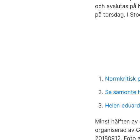
och avslutas på
på torsdag. I St
Normkritisk 
Se samonte 
Helen eduard
Minst hälften a
organiserad av 
20180912. Foto 