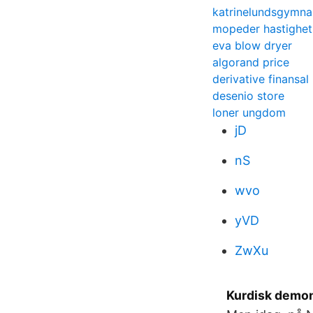
katrinelundsgymna
mopeder hastighet
eva blow dryer
algorand price
derivative finansa
desenio store
loner ungdom
jD
nS
wvo
yVD
ZwXu
Kurdisk demons