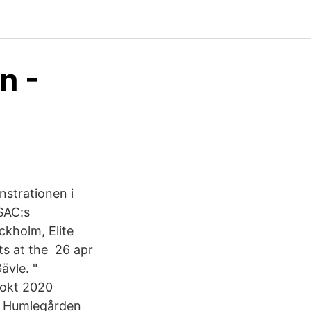
n -
nstrationen i
 SAC:s
ckholm, Elite
ts at the 26 apr
ävle. "
 okt 2020
 i Humlegården