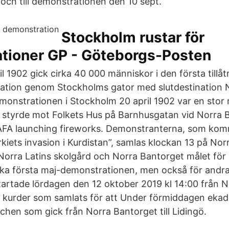
och till demonstrationen den 10 sept.
Stockholm rustar för
tioner GP - Göteborgs-Posten
l 1902 gick cirka 40 000 människor i den första tillåt
ation genom Stockholms gator med slutdestination 
onstrationen i Stockholm 20 april 1902 var en stor 
 styrde mot Folkets Hus på Barnhusgatan vid Norra 
 AFA launching fireworks. Demonstranterna, som kom
kiets invasion i Kurdistan”, samlas klockan 13 på No
Norra Latins skolgård och Norra Bantorget målet för
ka första maj-demonstrationen, men också för andr
artade lördagen den 12 oktober 2019 kl 14:00 från N
s kurder som samlats för att Under förmiddagen ekade
chen som gick från Norra Bantorget till Lidingö.