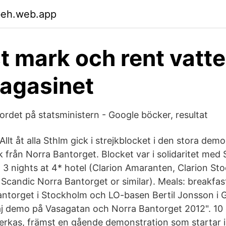
beh.web.app
st mark och rent vatte
agasinet
det på statsministern - Google böcker, resultat
llt åt alla Sthlm gick i strejkblocket i den stora demo
 från Norra Bantorget. Blocket var i solidaritet med
 nights at 4* hotel (Clarion Amaranten, Clarion Sto
 Scandic Norra Bantorget or similar). Meals: breakfas
ntorget i Stockholm och LO-basen Bertil Jonsson i G
aj demo på Vasagatan och Norra Bantorget 2012". 10
erkas, främst en gående demonstration som startar