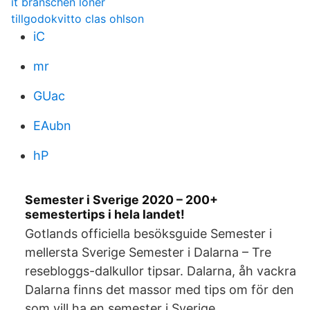
it branschen löner
tillgodokvitto clas ohlson
iC
mr
GUac
EAubn
hP
Semester i Sverige 2020 – 200+
semestertips i hela landet!
Gotlands officiella besöksguide Semester i
mellersta Sverige Semester i Dalarna – Tre
resebloggs-dalkullor tipsar. Dalarna, åh vackra
Dalarna finns det massor med tips om för den
som vill ha en semester i Sverige.