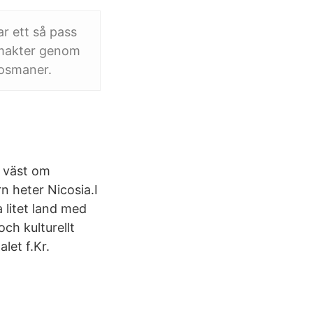
ar ett så pass
ormakter genom
 osmaner.
r väst om
n heter Nicosia.I
 litet land med
och kulturellt
let f.Kr.