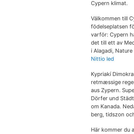
Cypern klimat.
Välkommen till C
födelseplatsen fö
varför: Cypern ha
det till ett av M
i Alagadi, Nature 
Nittio led
Kypriakí Dimokrat
retmæssige regeri
aus Zypern. Supe
Dörfer und Städt
om Kanada. Nedan
berg, tidszon oc
Här kommer du a