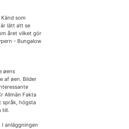
r. Känd som
r lätt att se
om året vilket gör
 Cypern - Bungalow
le øens
e af øen. Bilder
interessante
Cr Allmän Fakta
t språk, högsta
ill.
 I anläggningen