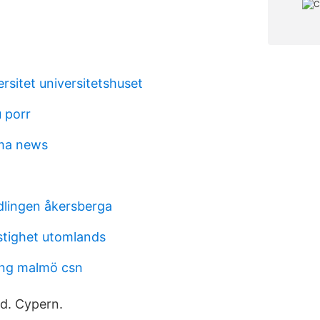
rsitet universitetshuset
 porr
ma news
lingen åkersberga
stighet utomlands
ing malmö csn
nd. Cypern.