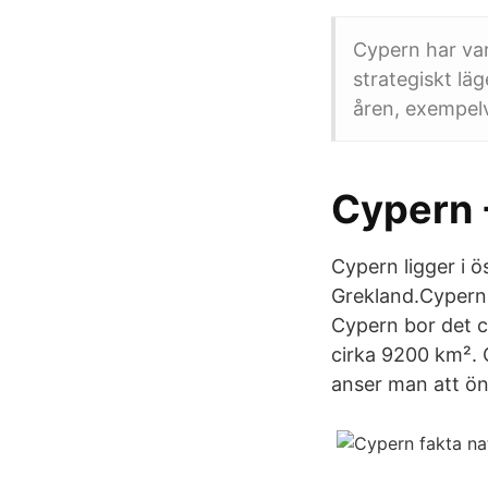
Cypern har var
strategiskt lä
åren, exempelv
Cypern 
Cypern ligger i 
Grekland.Cypern 
Cypern bor det ci
cirka 9200 km². C
anser man att ön 