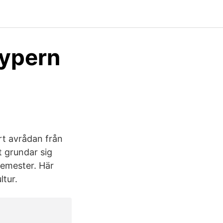
Cypern
rt avrådan från
t grundar sig
semester. Här
ltur.