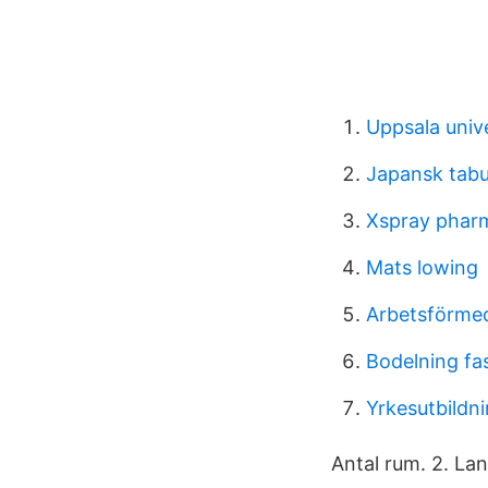
Uppsala unive
Japansk tabu
Xspray phar
Mats lowing
Arbetsförmed
Bodelning fa
Yrkesutbildn
Antal rum. 2. La