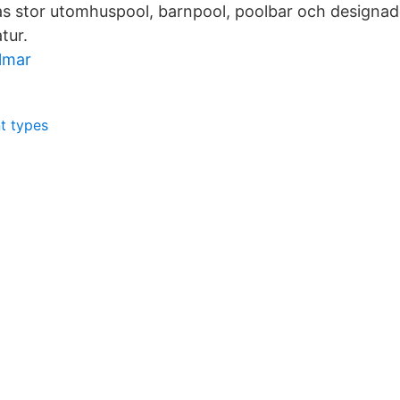
s stor utomhuspool, barnpool, poolbar och designad
tur.
almar
t types