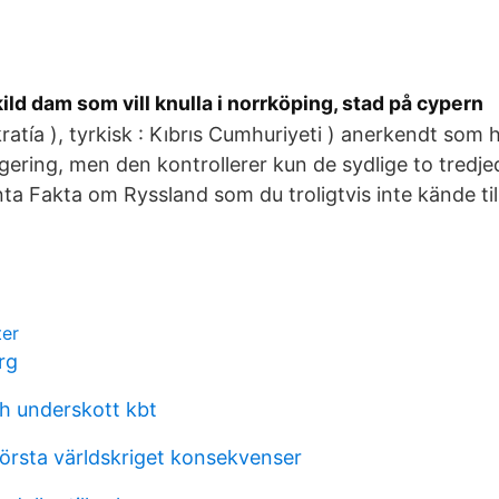
kild dam som vill knulla i norrköping, stad på cypern
ratía ), tyrkisk : Kıbrıs Cumhuriyeti ) anerkendt som 
ering, men den kontrollerer kun de sydlige to tredje
nta Fakta om Ryssland som du troligtvis inte kände til
ter
rg
h underskott kbt
första världskriget konsekvenser