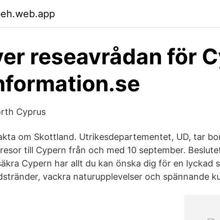
beh.web.app
er reseavrådan för 
information.se
rth Cyprus
akta om Skottland. Utrikesdepartementet, UD, tar bo
resor till Cypern från och med 10 september. Beslute
äkra Cypern har allt du kan önska dig för en lyckad 
ndstränder, vackra naturupplevelser och spännande ku