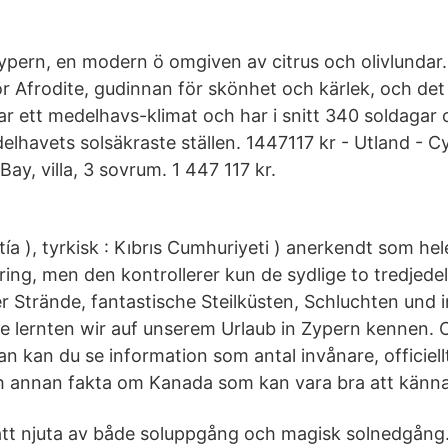
ypern, en modern ö omgiven av citrus och olivlunda
r Afrodite, gudinnan för skönhet och kärlek, och det ä
r ett medelhavs-klimat och har i snitt 340 soldagar 
edelhavets solsäkraste ställen. 1447117 kr - Utland -
Bay, villa, 3 sovrum. 1 447 117 kr.
ía ), tyrkisk : Kıbrıs Cumhuriyeti ) anerkendt som he
ng, men den kontrollerer kun de sydlige to tredjedel
r Strände, fantastische Steilküsten, Schluchten und 
e lernten wir auf unserem Urlaub in Zypern kennen. 
 kan du se information som antal invånare, officiell
h annan fakta om Kanada som kan vara bra att känna t
tt njuta av både soluppgång och magisk solnedgång.