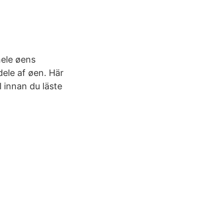
hele øens
dele af øen. Här
l innan du läste