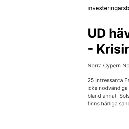
investeringars
UD häv
- Kris
Norra Cypern No
25 Intressanta F
icke nödvändiga 
bland annat Sols
finns härliga sa