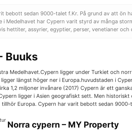
it bebott sedan 9000-talet f.Kr. På grund av att ön h
ge i Medelhavet har Cypern varit styrd av många st
is hettiter, assyrier, egyptier, perser, venetianer och
- Buuks
östra Medelhavet.Cypern ligger under Turkiet och nor
ligger längst höger ner i Europa.huvudstaden i Cyper
rka 1,2 miljoner invånare (2017) Cypern är ett ganska
ypern ligger i Asien geografiskt sett. Men historiskt 
tillhör Europa. Cypern har varit bebott sedan 9000-ta
Norra cypern – MY Property