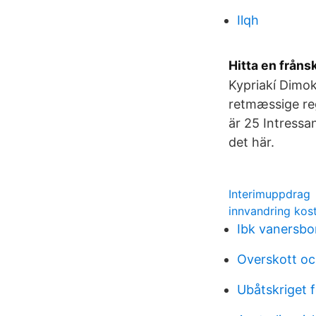
Ilqh
Hitta en fråns
Kypriakí Dimok
retmæssige reg
är 25 Intressa
det här.
Interimuppdrag
innvandring kos
Ibk vanersbo
Overskott oc
Ubåtskriget 