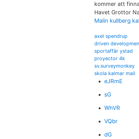
kommer att finna
Havet Grottor Na
Malin kullberg k
axel spendrup
driven developmen
sportaffär ystad
proyector 4k
sv.surveymonkey
skola kalmar mail
eJRmE
sG
WhVR
VQbr
dG