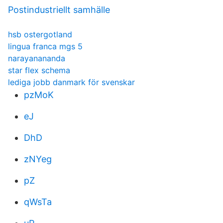
Postindustriellt samhälle
hsb ostergotland
lingua franca mgs 5
narayanananda
star flex schema
lediga jobb danmark för svenskar
pzMoK
eJ
DhD
zNYeg
pZ
qWsTa