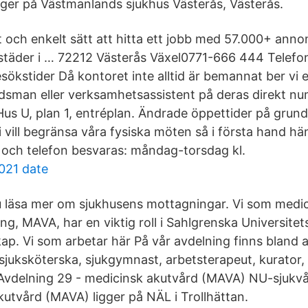
ger på Västmanlands sjukhus Västerås, Västerås.
t och enkelt sätt att hitta ett jobb med 57.000+ anno
städer i … 72212 Västerås Växel0771-666 444 Telefon
sökstider Då kontoret inte alltid är bemannat ber vi 
sman eller verksamhetsassistent på deras direkt nu
Hus U, plan 1, entréplan. Ändrade öppettider på grund
 vill begränsa våra fysiska möten så i första hand hänvi
l och telefon besvaras: måndag-torsdag kl.
021 date
u läsa mer om sjukhusens mottagningar. Vi som medi
g, MAVA, har en viktig roll i Sahlgrenska Universitet
ap. Vi som arbetar här På vår avdelning finns bland 
sjuksköterska, sjukgymnast, arbetsterapeut, kurator, 
. Avdelning 29 - medicinsk akutvård (MAVA) NU-sjukv
kutvård (MAVA) ligger på NÄL i Trollhättan.