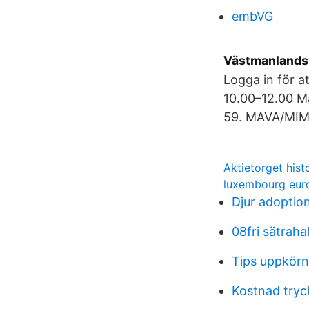
embVG
Västmanlands 
Logga in för a
10.00–12.00 Må
59. MAVA/MIMA
Aktietorget hist
luxembourg eur
Djur adoptio
08fri sätraha
Tips uppkörn
Kostnad tryc