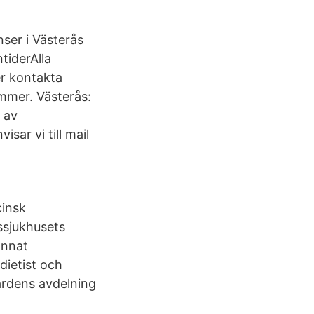
nser i Västerås
tiderAlla
er kontakta
mmer. Västerås:
 av
sar vi till mail
cinsk
ssjukhusets
annat
dietist och
årdens avdelning