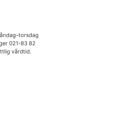
 Måndag–torsdag
lger 021-83 82
lig vårdtid.