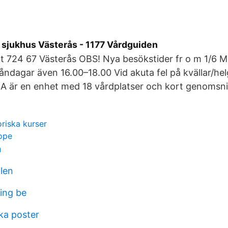
sjukhus Västerås - 1177 Vårdguiden
tt 724 67 Västerås OBS! Nya besökstider fr o m 1/6
ndagar även 16.00–18.00 Vid akuta fel på kvällar/he
 är en enhet med 18 vårdplatser och kort genomsnitt
oriska kurser
ope
n
llen
ing be
ka poster