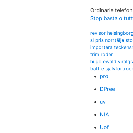
Ordinarie telefon
Stop basta o tutti
revisor helsingbor
sl pris norrtälje s
importera teckensn
trim roder
hugo ewald viralg
bättre självförtroe
pro
DPree
uv
NIA
Uof