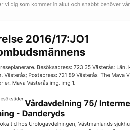
r vi dig som kommer in akut och snabbt behöver vår
else 2016/17:JO1
ieombudsmännens
 reseplanerare. Besöksadress: 723 35 Västerås; Län
, Västerås; Postadress: 721 89 Västerås The Mava V
rier. Mava Västerås img. img 1.
Vårdavdelning 75/ Interme
ning - Danderyds
boka tid hos Urologavdelningen, Västmanlands sjukhu