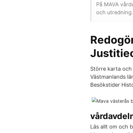
På MAVA vårda
och utredning.
Redogör
Justit
Större karta och
Västmanlands län
Besökstider Histo
vårdavdel
Läs allt om och 