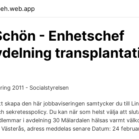
beh.web.app
chön - Enhetschef
vdelning transplantat
ring 2011 - Socialstyrelsen
t skapa den här jobbaviseringen samtycker du till Li
h sekretesspolicy. Du kan när som helst välja att slu
lemmar i avdelning 30 Mälardalen hälsas varmt välko
 Västerås, adress meddelas senare Datum: 24 februar