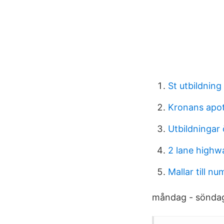
St utbildning 
Kronans apot
Utbildningar
2 lane highw
Mallar till n
måndag - söndag 