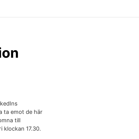
ion
nkedIns
ta ta emot de här
mna till
i klockan 17.30.