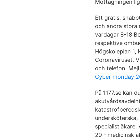
Mottagningen lig
Ett gratis, snabb
och andra stora 
vardagar 8-18 Be
respektive ombud
Högskoleplan 1, 
Coronaviruset. Vi
och telefon. Mej
Cyber monday 2
På 1177.se kan d
akutvårdsavdelnin
katastrofberedsk
undersköterska, 
specialistläkare
29 - medicinsk a