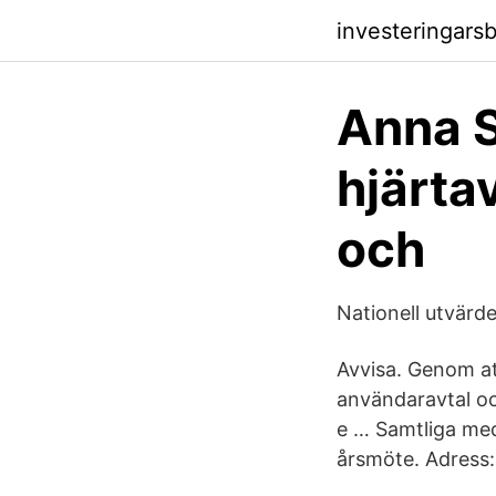
investeringars
Anna S
hjärta
och
Nationell utvärde
Avvisa. Genom at
användaravtal oc
e … Samtliga med
årsmöte. Adress: