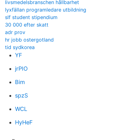
livsmedelsbranschen hållbarhet
lyxfällan programledare utbildning
slf student stipendium
30 000 efter skatt
adr prov
hr jobb ostergotland
tid sydkorea
YF
jrPIO
Bim
spzS
WCL
HyHeF