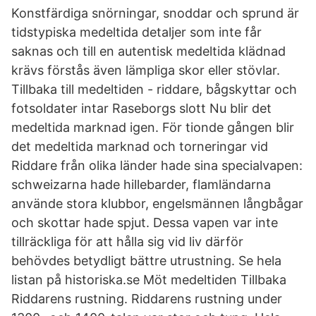
Konstfärdiga snörningar, snoddar och sprund är
tidstypiska medeltida detaljer som inte får
saknas och till en autentisk medeltida klädnad
krävs förstås även lämpliga skor eller stövlar.
Tillbaka till medeltiden - riddare, bågskyttar och
fotsoldater intar Raseborgs slott Nu blir det
medeltida marknad igen. För tionde gången blir
det medeltida marknad och torneringar vid
Riddare från olika länder hade sina specialvapen:
schweizarna hade hillebarder, flamländarna
använde stora klubbor, engelsmännen långbågar
och skottar hade spjut. Dessa vapen var inte
tillräckliga för att hålla sig vid liv därför
behövdes betydligt bättre utrustning. Se hela
listan på historiska.se Möt medeltiden Tillbaka
Riddarens rustning. Riddarens rustning under