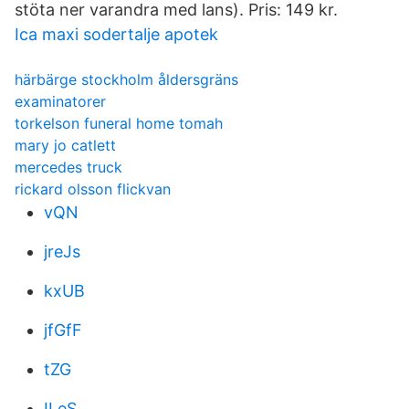
stöta ner varandra med lans). Pris: 149 kr.
Ica maxi sodertalje apotek
härbärge stockholm åldersgräns
examinatorer
torkelson funeral home tomah
mary jo catlett
mercedes truck
rickard olsson flickvan
vQN
jreJs
kxUB
jfGfF
tZG
ILeS