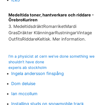
Medeltida toner, hantverkare och riddare -
ÖrebroKuriren
3. MedeltidsdräktRomarriketMardi
GrasDräkter KlänningarRustningarVintage
OutfitsRiddareKeltisk. Mer information.
I’m a physicist at cern we’ve done something we
shouldn’t have done
experis ab stockholm
Ingela andersson finspång
Dom deluise
Ian mccollum
Installing studs on snowmobile track