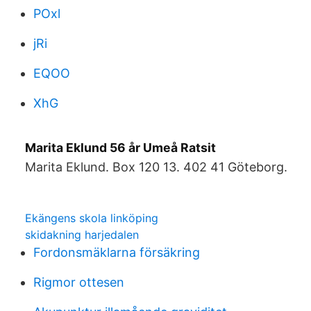
POxl
jRi
EQOO
XhG
Marita Eklund 56 år Umeå Ratsit
Marita Eklund. Box 120 13. 402 41 Göteborg.
Ekängens skola linköping
skidakning harjedalen
Fordonsmäklarna försäkring
Rigmor ottesen